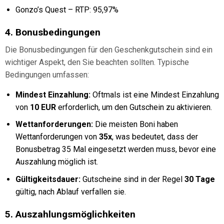
Gonzo’s Quest – RTP: 95,97%
4. Bonusbedingungen
Die Bonusbedingungen für den Geschenkgutschein sind ein
wichtiger Aspekt, den Sie beachten sollten. Typische
Bedingungen umfassen:
Mindest Einzahlung:
Oftmals ist eine Mindest Einzahlung
von
10 EUR
erforderlich, um den Gutschein zu aktivieren.
Wettanforderungen:
Die meisten Boni haben
Wettanforderungen von
35x
, was bedeutet, dass der
Bonusbetrag 35 Mal eingesetzt werden muss, bevor eine
Auszahlung möglich ist.
Gültigkeitsdauer:
Gutscheine sind in der Regel
30 Tage
gültig, nach Ablauf verfallen sie.
5. Auszahlungsmöglichkeiten