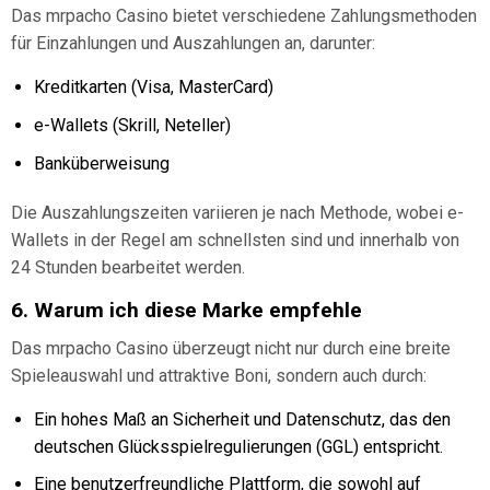
Das mrpacho Casino bietet verschiedene Zahlungsmethoden
für Einzahlungen und Auszahlungen an, darunter:
Kreditkarten (Visa, MasterCard)
e-Wallets (Skrill, Neteller)
Banküberweisung
Die Auszahlungszeiten variieren je nach Methode, wobei e-
Wallets in der Regel am schnellsten sind und innerhalb von
24 Stunden bearbeitet werden.
6. Warum ich diese Marke empfehle
Das mrpacho Casino überzeugt nicht nur durch eine breite
Spieleauswahl und attraktive Boni, sondern auch durch:
Ein hohes Maß an Sicherheit und Datenschutz, das den
deutschen Glücksspielregulierungen (GGL) entspricht.
Eine benutzerfreundliche Plattform, die sowohl auf