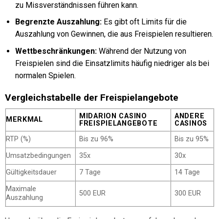
zu Missverständnissen führen kann.
Begrenzte Auszahlung:
Es gibt oft Limits für die
Auszahlung von Gewinnen, die aus Freispielen resultieren.
Wettbeschränkungen:
Während der Nutzung von
Freispielen sind die Einsatzlimits häufig niedriger als bei
normalen Spielen.
Vergleichstabelle der Freispielangebote
MIDARION CASINO
ANDERE
MERKMAL
FREISPIELANGEBOTE
CASINOS
RTP (%)
Bis zu 96%
Bis zu 95%
Umsatzbedingungen
35x
30x
Gültigkeitsdauer
7 Tage
14 Tage
Maximale
500 EUR
300 EUR
Auszahlung