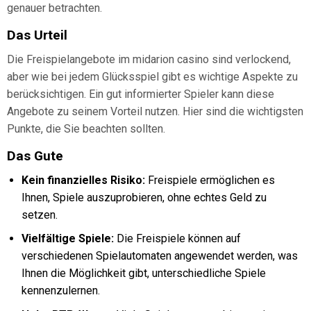
genauer betrachten.
Das Urteil
Die Freispielangebote im midarion casino sind verlockend,
aber wie bei jedem Glücksspiel gibt es wichtige Aspekte zu
berücksichtigen. Ein gut informierter Spieler kann diese
Angebote zu seinem Vorteil nutzen. Hier sind die wichtigsten
Punkte, die Sie beachten sollten.
Das Gute
Kein finanzielles Risiko:
Freispiele ermöglichen es
Ihnen, Spiele auszuprobieren, ohne echtes Geld zu
setzen.
Vielfältige Spiele:
Die Freispiele können auf
verschiedenen Spielautomaten angewendet werden, was
Ihnen die Möglichkeit gibt, unterschiedliche Spiele
kennenzulernen.