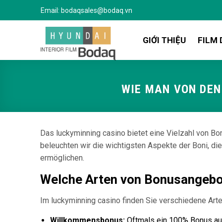
Bỏ
Email:
bodaqsales@bodaq.vn
qua
nội
GIỚI THIỆU
FILM 
dung
WIE MAN VON DEN
Das luckyminning casino bietet eine Vielzahl von Bo
beleuchten wir die wichtigsten Aspekte der Boni, di
ermöglichen.
Welche Arten von Bonusangebo
Im luckyminning casino finden Sie verschiedene Ar
Willkommensbonus:
Oftmals ein 100% Bonus auf