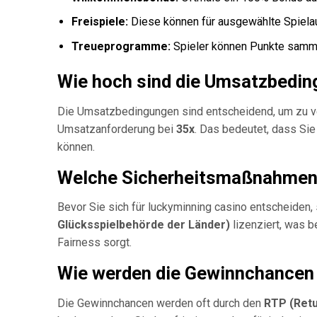
Freispiele:
Diese können für ausgewählte Spiel
Treueprogramme:
Spieler können Punkte samme
Wie hoch sind die Umsatzbedi
Die Umsatzbedingungen sind entscheidend, um zu ver
Umsatzanforderung bei
35x
. Das bedeutet, dass Si
können.
Welche Sicherheitsmaßnahmen 
Bevor Sie sich für luckyminning casino entscheiden,
Glücksspielbehörde der Länder)
lizenziert, was b
Fairness sorgt.
Wie werden die Gewinnchancen
Die Gewinnchancen werden oft durch den
RTP (Retu