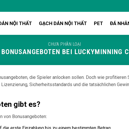
DÁN NỘI THẤT
GẠCH DÁN NỘI THẤT
PET
ĐÁ NHÂ
CHƯA PHÂN LOẠI
 BONUSANGEBOTEN BEI LUCKYMINNING C
nusangeboten, die Spieler anlocken sollen. Doch wie profitieren 
e Lizenzierung, Sicherheitsstandards und die tatsächlichen Gewi
ten gibt es?
ten von Bonusangeboten:
 die erste Einzahlung bis zu einem bestimmten Betrag.