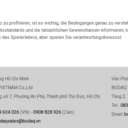
u profitieren, ist es wichtig, die Bedingungen genau zu verste
eitsstandards und die tatsächlichen Gewinnchancen informieren, k
 das Spielerlebnis, aber spielen Sie verantwortungsbewusst.
g Hồ Chí Minh
Văn Phò
IETNAM Co.,Ltd
BODAQ 
 số 7, Phường An Phú, Thành phố Thủ Đức, Hồ Chí
Tầng 2, 
Tel :
083
9 634 026
(VN) -
0908 828 926
(Zalo)
Email:
b
daqsales@bodaq.vn