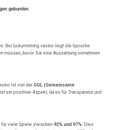
ngen gebunden.
 Bei luckyminning casino liegt die typische
zen müssen, bevor Sie eine Auszahlung vornehmen
asino ist von der
GGL (Gemeinsame
ist ein positiver Aspekt, da es für Transparenz und
 für viele Spiele zwischen
92% und 97%
. Dies