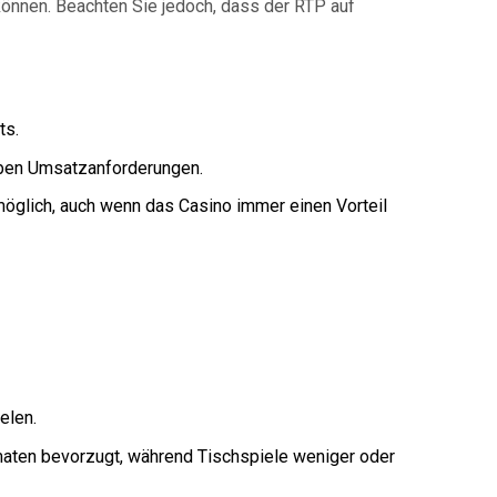
können. Beachten Sie jedoch, dass der RTP auf
ts.
haben Umsatzanforderungen.
möglich, auch wenn das Casino immer einen Vorteil
elen.
omaten bevorzugt, während Tischspiele weniger oder