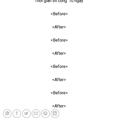
Thời gian thi công: 10 ngày
<Before>
<After>
<Before>
<After>
<Before>
<After>
<Before>
<After>