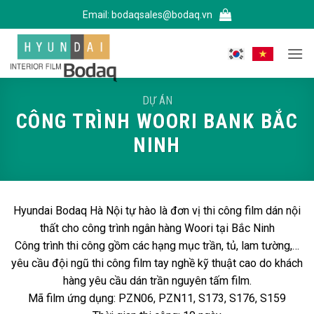
Bỏ
Email:
bodaqsales@bodaq.vn
qua
nội
dung
DỰ ÁN
CÔNG TRÌNH WOORI BANK BẮC
NINH
Hyundai Bodaq Hà Nội tự hào là đơn vị thi công film dán nội
thất cho công trình ngân hàng Woori tại Bắc Ninh
Công trình thi công gồm các hạng mục trần, tủ, lam tường,…
yêu cầu đội ngũ thi công film tay nghề kỹ thuật cao do khách
hàng yêu cầu dán trần nguyên tấm film.
Mã film ứng dụng: PZN06, PZN11, S173, S176, S159